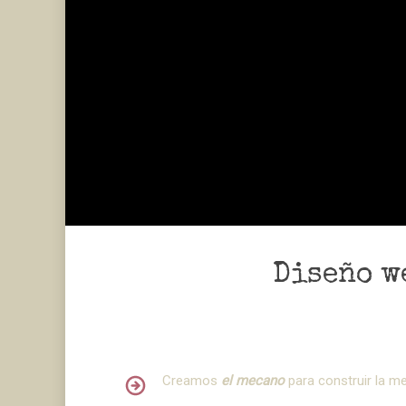
Diseño w
Creamos
el mecano
para construir la m