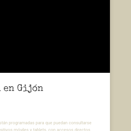
 en Gijón
stán programadas para que puedan consultarse
tivos móviles y tablets, con accesos directos