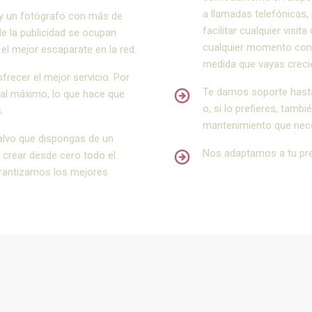
a llamadas telefónicas,
y un fotógrafo con más de
facilitar cualquier visit
e la publicidad se ocupan
cualquier momento con 
l mejor escaparate en la red.
medida que vayas creci
ecer el mejor servicio. Por
Te damos soporte hasta
al máximo, lo que hace que
o, si lo prefieres, tamb
.
mantenimiento que nece
alvo que dispongas de un
Nos adaptamos a tu pr
 crear desde cero todo el
arantizamos los mejores